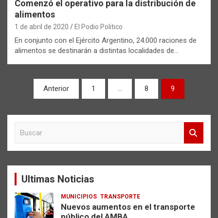
Comenzó el operativo para la distribución de
alimentos
1 de abril de 2020
El Podio Politico
En conjunto con el Ejército Argentino, 24.000 raciones de
alimentos se destinarán a distintas localidades de…
Paginación
Anterior
1
…
8
9
de
entradas
B
u
s
c
a
Ultimas Noticias
r
MUNICIPIOS
TRANSPORTE
Nuevos aumentos en el transporte
público del AMBA