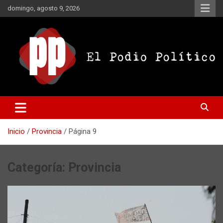
Saltar
domingo, agosto 9, 2026
al
contenido
El Podio Político
El Podio Político – © Argentina
Inicio
Provincia
Página 9
Categoría:
Provincia