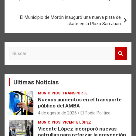
de
entradas
El Municipio de Morón inauguró una nueva pista de
skate en la Plaza San Juan
B
u
s
c
a
Ultimas Noticias
r
MUNICIPIOS
TRANSPORTE
Nuevos aumentos en el transporte
público del AMBA
4 de agosto de 2026
El Podio Politico
MUNICIPIOS
VICENTE LÓPEZ
Vicente López incorporó nuevas
patrullas para reforzar la prevención