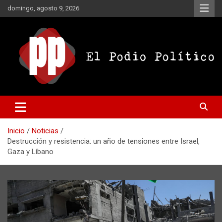
Saltar
domingo, agosto 9, 2026
al
contenido
El Podio Político
El Podio Político – © Argentina
Inicio
Noticias
Destrucción y resistencia: un año de tensiones entre Israel,
Gaza y Líbano