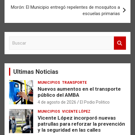
Morón: El Municipio entregó repelentes de mosquitos a
escuelas primarias
B
u
s
c
a
Ultimas Noticias
r
MUNICIPIOS
TRANSPORTE
Nuevos aumentos en el transporte
público del AMBA
4 de agosto de 2026
El Podio Politico
MUNICIPIOS
VICENTE LÓPEZ
Vicente López incorporó nuevas
patrullas para reforzar la prevención
y la seguridad en las calles