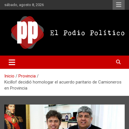
Saltar
sábado, agosto 8, 2026
al
contenido
El Podio Político
El Podio Político – © Argentina
Inicio
Provincia
Kicillof decidió homologar el acuerdo paritario de Camioneros
en Provincia