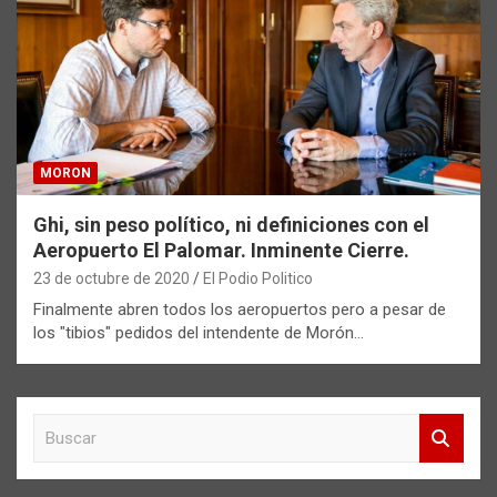
MORON
Ghi, sin peso político, ni definiciones con el
Aeropuerto El Palomar. Inminente Cierre.
23 de octubre de 2020
El Podio Politico
Finalmente abren todos los aeropuertos pero a pesar de
los "tibios" pedidos del intendente de Morón…
B
u
s
c