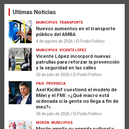
a
Ultimas Noticias
r
MUNICIPIOS
TRANSPORTE
Nuevos aumentos en el transporte
público del AMBA
4 de agosto de 2026
El Podio Politico
MUNICIPIOS
VICENTE LÓPEZ
Vicente López incorporó nuevas
patrullas para reforzar la prevención
y la seguridad en las calles
30 de julio de 2026
El Podio Politico
PAIS
PROVINCIA
Axel Kicillof cuestionó el modelo de
Milei y el FMI: «¿Qué macro está
ordenada si la gente no llega a fin de
mes?»
30 de julio de 2026
El Podio Politico
MORÓN
MUNICIPIOS
Morón amplía su agenda cultural y