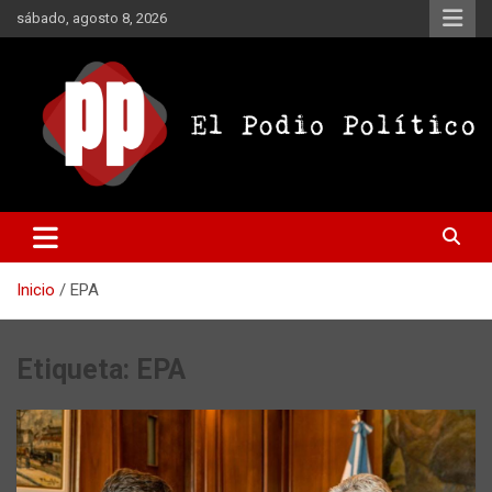
Saltar
sábado, agosto 8, 2026
al
contenido
El Podio Político
El Podio Político – © Argentina
Inicio
EPA
Etiqueta:
EPA