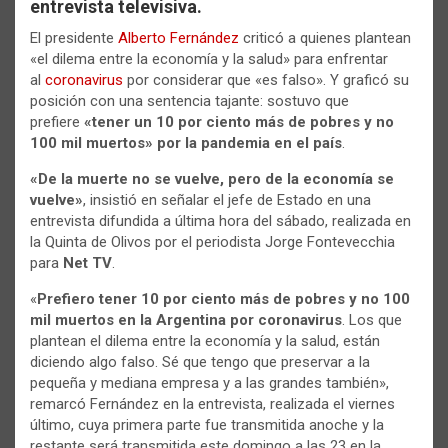
entrevista televisiva.
El presidente
Alberto Fernández
criticó a quienes plantean
«el dilema entre la economía y la salud» para enfrentar
al
coronavirus
por considerar que «es falso». Y graficó su
posición con una sentencia tajante: sostuvo que
prefiere
«tener un 10 por ciento más de pobres y no
100 mil muertos» por la pandemia en el país
.
«De la muerte no se vuelve, pero de la economía se
vuelve»
, insistió en señalar el jefe de Estado en una
entrevista difundida a última hora del sábado, realizada en
la Quinta de Olivos por el periodista Jorge Fontevecchia
para
Net TV
.
«
Prefiero tener 10 por ciento más de pobres y no 100
mil muertos en la Argentina por coronavirus
. Los que
plantean el dilema entre la economía y la salud, están
diciendo algo falso. Sé que tengo que preservar a la
pequeña y mediana empresa y a las grandes también»,
remarcó Fernández en la entrevista, realizada el viernes
último, cuya primera parte fue transmitida anoche y la
restante será transmitida este domingo a las 23 en la