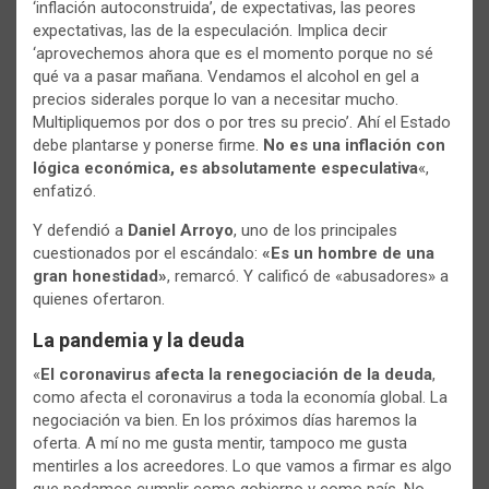
‘inflación autoconstruida’, de expectativas, las peores
expectativas, las de la especulación. Implica decir
‘aprovechemos ahora que es el momento porque no sé
qué va a pasar mañana. Vendamos el alcohol en gel a
precios siderales porque lo van a necesitar mucho.
Multipliquemos por dos o por tres su precio’. Ahí el Estado
debe plantarse y ponerse firme.
No es una inflación con
lógica económica, es absolutamente especulativa
«,
enfatizó.
Y defendió a
Daniel Arroyo
, uno de los principales
cuestionados por el escándalo:
«Es un hombre de una
gran honestidad»
, remarcó. Y calificó de «abusadores» a
quienes ofertaron.
La pandemia y la deuda
«
El coronavirus afecta la renegociación de la deuda
,
como afecta el coronavirus a toda la economía global. La
negociación va bien. En los próximos días haremos la
oferta. A mí no me gusta mentir, tampoco me gusta
mentirles a los acreedores. Lo que vamos a firmar es algo
que podamos cumplir como gobierno y como país. No