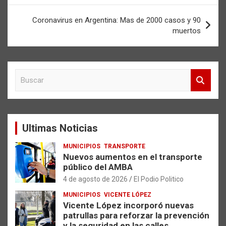
entradas
Coronavirus en Argentina: Mas de 2000 casos y 90
muertos
B
u
s
c
a
Ultimas Noticias
r
MUNICIPIOS
TRANSPORTE
Nuevos aumentos en el transporte
público del AMBA
4 de agosto de 2026
El Podio Politico
MUNICIPIOS
VICENTE LÓPEZ
Vicente López incorporó nuevas
patrullas para reforzar la prevención
y la seguridad en las calles