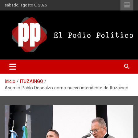
Saltar
sábado, agosto 8, 2026
al
contenido
El Podio Político
El Podio Político – © Argentina
Inicio
ITUZAINGO
Asumió Pablo Descalzo como nuevo intendente de Ituzaingó