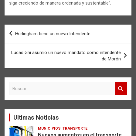
siga creciendo de manera ordenada y sustentable”.
Navegación
Hurlingham tiene un nuevo Intendente
de
entradas
Lucas Ghi asumió un nuevo mandato como intendente
de Morón
B
u
s
c
a
Ultimas Noticias
r
MUNICIPIOS
TRANSPORTE
Nuevos aumentos en el transporte