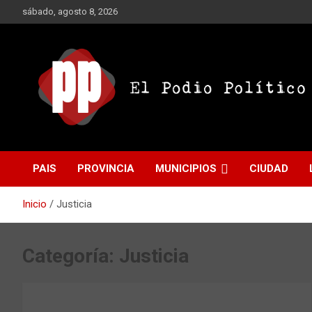
Saltar
sábado, agosto 8, 2026
al
contenido
El Podio Político
El Podio Político – ©
PAIS
PROVINCIA
MUNICIPIOS
CIUDAD
Argentina
Inicio
Justicia
Categoría:
Justicia