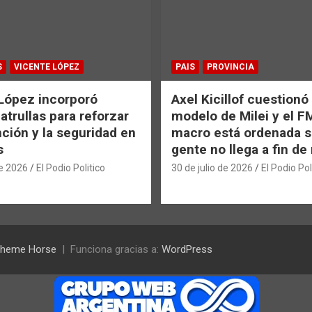
S
VICENTE LÓPEZ
PAIS
PROVINCIA
López incorporó
Axel Kicillof cuestionó 
atrullas para reforzar
modelo de Milei y el F
nción y la seguridad en
macro está ordenada si
s
gente no llega a fin d
de 2026
El Podio Politico
30 de julio de 2026
El Podio Pol
heme Horse
Funciona gracias a:
WordPress