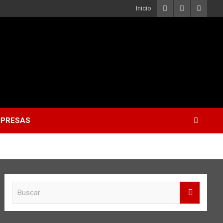
Inicio
PRESAS
B
u
s
c