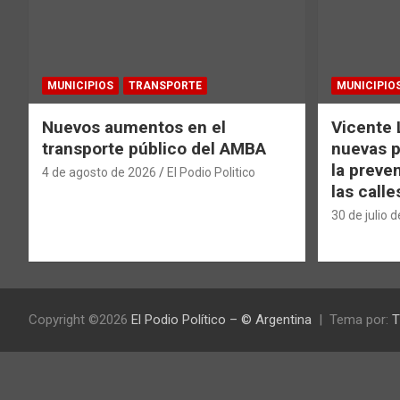
MUNICIPIOS
TRANSPORTE
MUNICIPIO
Nuevos aumentos en el
Vicente 
transporte público del AMBA
nuevas p
la preve
4 de agosto de 2026
El Podio Politico
las calle
30 de julio 
Copyright ©2026
El Podio Político – © Argentina
Tema por:
T