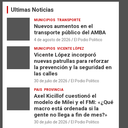
a
Ultimas Noticias
r
MUNICIPIOS
TRANSPORTE
Nuevos aumentos en el
transporte público del AMBA
4 de agosto de 2026
El Podio Politico
MUNICIPIOS
VICENTE LÓPEZ
Vicente López incorporó
nuevas patrullas para reforzar
la prevención y la seguridad en
las calles
30 de julio de 2026
El Podio Politico
PAIS
PROVINCIA
Axel Kicillof cuestionó el
modelo de Milei y el FMI: «¿Qué
macro está ordenada si la
gente no llega a fin de mes?»
30 de julio de 2026
El Podio Politico