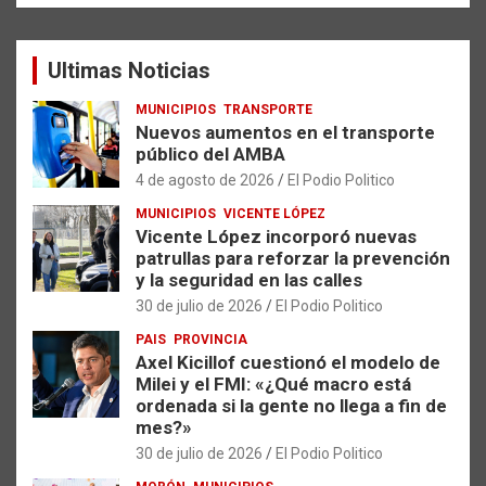
c
a
Ultimas Noticias
r
MUNICIPIOS
TRANSPORTE
Nuevos aumentos en el transporte
público del AMBA
4 de agosto de 2026
El Podio Politico
MUNICIPIOS
VICENTE LÓPEZ
Vicente López incorporó nuevas
patrullas para reforzar la prevención
y la seguridad en las calles
30 de julio de 2026
El Podio Politico
PAIS
PROVINCIA
Axel Kicillof cuestionó el modelo de
Milei y el FMI: «¿Qué macro está
ordenada si la gente no llega a fin de
mes?»
30 de julio de 2026
El Podio Politico