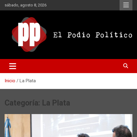
Saltar
sábado, agosto 8, 2026
al
contenido
El Podio Político
El Podio Político – © Argentina
Inicio
La Plata
Categoría:
La Plata