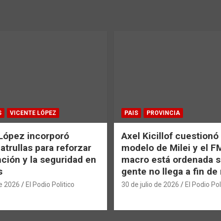
S
VICENTE LÓPEZ
PAIS
PROVINCIA
López incorporó
Axel Kicillof cuestionó 
atrullas para reforzar
modelo de Milei y el F
nción y la seguridad en
macro está ordenada si
s
gente no llega a fin d
de 2026
El Podio Politico
30 de julio de 2026
El Podio Pol