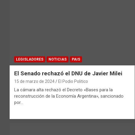
LEGISLADORES
NOTICIAS
PAIS
El Senado rechazó el DNU de Javier Milei
15 de marzo de 2024
El Podio Politico
La cámara alta rechazó el Decreto «Bases para la
reconstrucción de la Economía Argentina», sancionado
por…