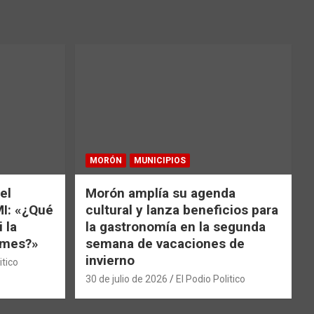
MORÓN
MUNICIPIOS
el
Morón amplía su agenda
MI: «¿Qué
cultural y lanza beneficios para
 la
la gastronomía en la segunda
e mes?»
semana de vacaciones de
invierno
itico
30 de julio de 2026
El Podio Politico