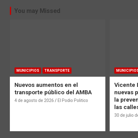
entradas
You may Missed
MUNICIPIOS
TRANSPORTE
MUNICIPIO
Nuevos aumentos en el
Vicente 
transporte público del AMBA
nuevas p
la preve
4 de agosto de 2026
El Podio Politico
las calle
30 de julio 