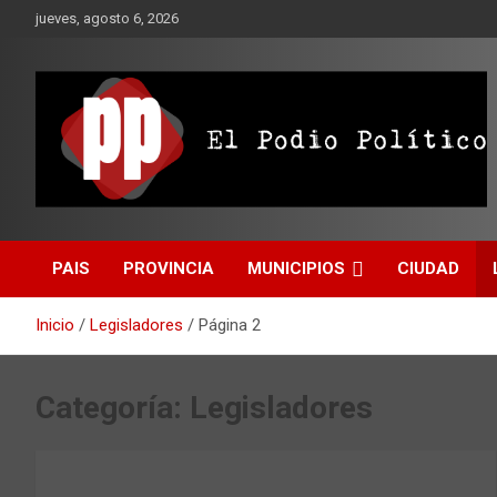
Saltar
jueves, agosto 6, 2026
al
contenido
El Podio Político
El Podio Político – ©
PAIS
PROVINCIA
MUNICIPIOS
CIUDAD
Argentina
Inicio
Legisladores
Página 2
Categoría:
Legisladores