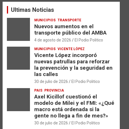
a
Ultimas Noticias
r
MUNICIPIOS
TRANSPORTE
Nuevos aumentos en el
transporte público del AMBA
4 de agosto de 2026
El Podio Politico
MUNICIPIOS
VICENTE LÓPEZ
Vicente López incorporó
nuevas patrullas para reforzar
la prevención y la seguridad en
las calles
30 de julio de 2026
El Podio Politico
PAIS
PROVINCIA
Axel Kicillof cuestionó el
modelo de Milei y el FMI: «¿Qué
macro está ordenada si la
gente no llega a fin de mes?»
30 de julio de 2026
El Podio Politico