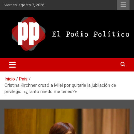
Saltar
viernes, agosto 7, 2026
al
contenido
El Podio Político
El Podio Político – © Argentina
Inicio
Pais
Cristina Kirchner cruzó a Milei por quitarle la jubilación de
privilegio: «¿Tanto miedo me tenés?»