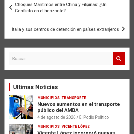
Choques Marítimos entre China y Filipinas: ¿Un
de
Conflicto en el horizonte?
entradas
Italia y sus centros de detención en países extranjeros
B
u
s
c
a
Ultimas Noticias
r
MUNICIPIOS
TRANSPORTE
Nuevos aumentos en el transporte
público del AMBA
4 de agosto de 2026
El Podio Politico
MUNICIPIOS
VICENTE LÓPEZ
Vicente López incorporó nuevas