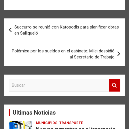
Navegación
Succurro se reunió con Katopodis para planificar obras
de
en Salliqueló
entradas
Polémica por los sueldos en el gabinete: Milei despidió
al Secretario de Trabajo
B
u
s
c
a
Ultimas Noticias
r
MUNICIPIOS
TRANSPORTE
Nuevos aumentos en el transporte