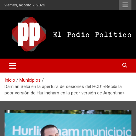
Saltar
viernes, agosto 7, 2026
al
contenido
El Podio Político
El Podio Político – © Argentina
Inicio
Municipios
Damián Selci en la apertura de sesiones del HCD: «Recibí la
peor versión de Hurlingham en la peor versión de Argentina»