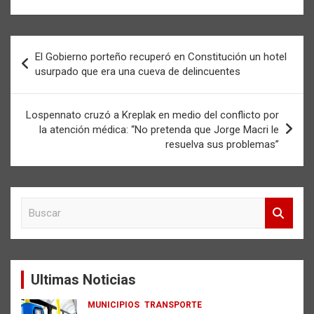
Navegación
El Gobierno porteño recuperó en Constitución un hotel
de
usurpado que era una cueva de delincuentes
entradas
Lospennato cruzó a Kreplak en medio del conflicto por
la atención médica: “No pretenda que Jorge Macri le
resuelva sus problemas”
B
u
s
c
a
Ultimas Noticias
r
MUNICIPIOS
TRANSPORTE