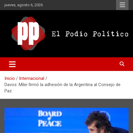
Saltar
jueves, agosto 6, 2026
al
contenido
El Podio Político
El Podio Político – © Argentina
Inicio
Internacional
Davos: Milei firmó la adhesión de la Argentina al Consejo de
Paz