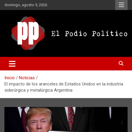
Saltar
domingo, agosto 9, 2026
al
contenido
El Podio Político
El Podio Político – © Argentina
Inicio
Noticias
El impacto de los aranceles de Estados Unidos en la industria
siderúrgica y metalúrgica Argentina