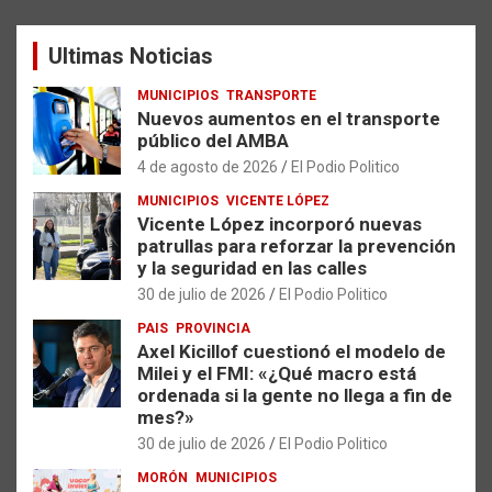
c
a
Ultimas Noticias
r
MUNICIPIOS
TRANSPORTE
Nuevos aumentos en el transporte
público del AMBA
4 de agosto de 2026
El Podio Politico
MUNICIPIOS
VICENTE LÓPEZ
Vicente López incorporó nuevas
patrullas para reforzar la prevención
y la seguridad en las calles
30 de julio de 2026
El Podio Politico
PAIS
PROVINCIA
Axel Kicillof cuestionó el modelo de
Milei y el FMI: «¿Qué macro está
ordenada si la gente no llega a fin de
mes?»
30 de julio de 2026
El Podio Politico
MORÓN
MUNICIPIOS