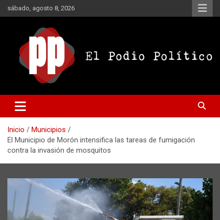
Saltar
sábado, agosto 8, 2026
al
contenido
El Podio Político
El Podio Político – © Argentina
Inicio
Municipios
El Municipio de Morón intensifica las tareas de fumigación
contra la invasión de mosquitos