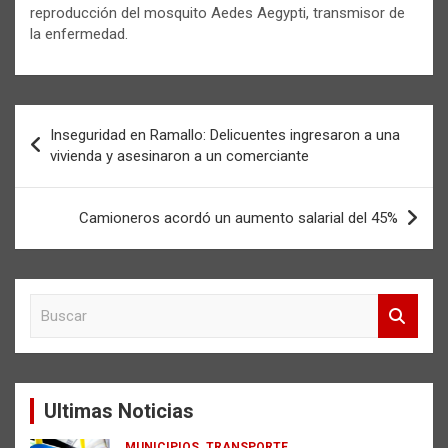
reproducción del mosquito Aedes Aegypti, transmisor de
la enfermedad.
Navegación
Inseguridad en Ramallo: Delicuentes ingresaron a una
de
vivienda y asesinaron a un comerciante
entradas
Camioneros acordó un aumento salarial del 45%
B
u
s
c
a
Ultimas Noticias
r
MUNICIPIOS
TRANSPORTE