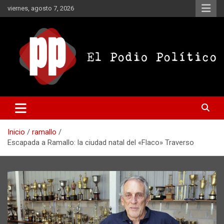
Saltar
viernes, agosto 7, 2026
al
contenido
El Podio Político
El Podio Político – © Argentina
Inicio
ramallo
Escapada a Ramallo: la ciudad natal del «Flaco» Traverso