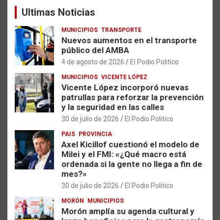
a
Ultimas Noticias
r
MUNICIPIOS
TRANSPORTE
Nuevos aumentos en el transporte
público del AMBA
4 de agosto de 2026
El Podio Politico
MUNICIPIOS
VICENTE LÓPEZ
Vicente López incorporó nuevas
patrullas para reforzar la prevención
y la seguridad en las calles
30 de julio de 2026
El Podio Politico
PAIS
PROVINCIA
Axel Kicillof cuestionó el modelo de
Milei y el FMI: «¿Qué macro está
ordenada si la gente no llega a fin de
mes?»
30 de julio de 2026
El Podio Politico
MORÓN
MUNICIPIOS
Morón amplía su agenda cultural y