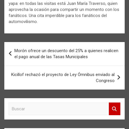
yapa: en todas las visitas está Juan María Traverso, quien
aprovecha la ocasión para compartir un momento con los
fanáticos. Una cita imperdible para los fanáticos del
automovilismo.
Navegación
Morón ofrece un descuento del 25% a quienes realicen
de
el pago anual de las Tasas Municipales
entradas
Kicillof rechazó el proyecto de Ley Ómnibus enviado al
Congreso
B
u
s
c