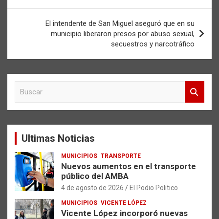
entradas
El intendente de San Miguel aseguró que en su
municipio liberaron presos por abuso sexual,
secuestros y narcotráfico
B
u
s
c
a
Ultimas Noticias
r
MUNICIPIOS
TRANSPORTE
Nuevos aumentos en el transporte
público del AMBA
4 de agosto de 2026
El Podio Politico
MUNICIPIOS
VICENTE LÓPEZ
Vicente López incorporó nuevas