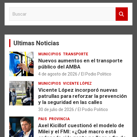
B
u
s
c
a
Ultimas Noticias
r
MUNICIPIOS
TRANSPORTE
Nuevos aumentos en el transporte
público del AMBA
4 de agosto de 2026
El Podio Politico
MUNICIPIOS
VICENTE LÓPEZ
Vicente López incorporó nuevas
patrullas para reforzar la prevención
y la seguridad en las calles
30 de julio de 2026
El Podio Politico
PAIS
PROVINCIA
Axel Kicillof cuestionó el modelo de
Milei y el FMI: «¿Qué macro está