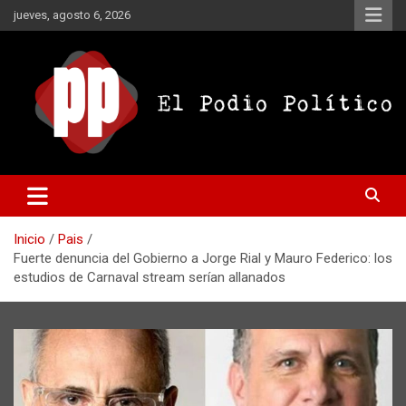
Saltar
jueves, agosto 6, 2026
al
contenido
El Podio Político
El Podio Político – © Argentina
Inicio
Pais
Fuerte denuncia del Gobierno a Jorge Rial y Mauro Federico: los
estudios de Carnaval stream serían allanados