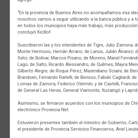
“En la provincia de Buenos Aires no acompañamos esa idea
nosotros vamos a seguir utilizando a la banca pública y a
en todos los municipios haya más trabajo, más producción 
concluyó Kicillof.
Suscribieron las y los intendentes de Tigre, Julio Zamora; 
Monte Hermoso, Hernán Arranz; de Lanús, Julián Álvarez; d
Selci; de Bolívar, Marcos Pisano; de Moreno, Mariel Fernánde
Lago; de Salto, Ricardo Alessandro; de Quilmes, Mayra Mendo
Gilberto Alegre; de Roque Pérez, Maximiliano Sciaini; de Ben
Brandsen, Fernando Raitelli; de Berisso, Fabián Cagliardi; de
Lomas de Zamora, Federico Otermín; y de Castelli, Francis
de General Las Heras, General Viamonte, Ituzaingó y Laprid
Asimismo, se firmaron acuerdos con los municipios de Chivil
electrónico Provincia Net.
Estuvieron presentes también el ministro de Gobierno, Carlos
el presidente de Provincia Servicios Financieros, Ariel Lieuti