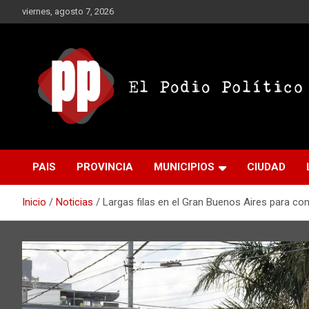
Saltar
viernes, agosto 7, 2026
al
contenido
El Podio Político
El Podio Político – ©
PAIS
PROVINCIA
MUNICIPIOS
CIUDAD
Argentina
Inicio
Noticias
Largas filas en el Gran Buenos Aires para co