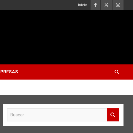
Inicio
PRESAS
B
u
s
c