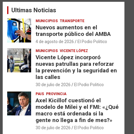
a
Ultimas Noticias
r
MUNICIPIOS
TRANSPORTE
Nuevos aumentos en el
transporte público del AMBA
4 de agosto de 2026
El Podio Politico
MUNICIPIOS
VICENTE LÓPEZ
Vicente López incorporó
nuevas patrullas para reforzar
la prevención y la seguridad en
las calles
30 de julio de 2026
El Podio Politico
PAIS
PROVINCIA
Axel Kicillof cuestionó el
modelo de Milei y el FMI: «¿Qué
macro está ordenada si la
gente no llega a fin de mes?»
30 de julio de 2026
El Podio Politico