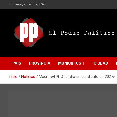
Saltar
domingo, agosto 9, 2026
al
contenido
El Podio Político
El Podio Político – ©
PAIS
PROVINCIA
MUNICIPIOS
CIUDAD
Argentina
Inicio
Noticias
Macri: «El PRO tendrá un candidato en 2027»