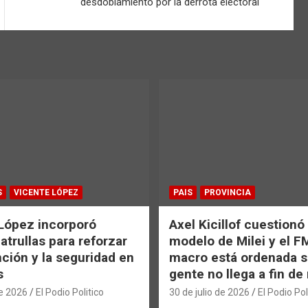
desdoblamiento por la derrota electoral
S
VICENTE LÓPEZ
PAIS
PROVINCIA
López incorporó
Axel Kicillof cuestionó 
atrullas para reforzar
modelo de Milei y el F
nción y la seguridad en
macro está ordenada si
s
gente no llega a fin d
de 2026
El Podio Politico
30 de julio de 2026
El Podio Pol