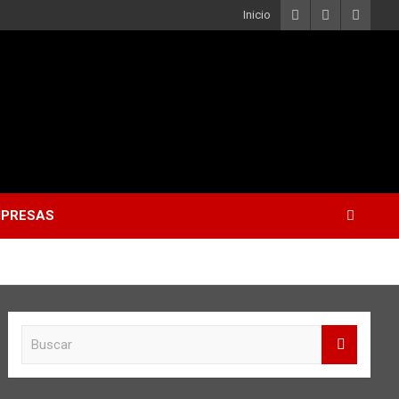
Inicio
PRESAS
B
u
s
c