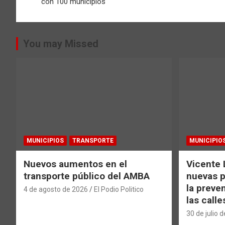
de
con 100 municipios
entradas
You may Missed
MUNICIPIOS
TRANSPORTE
MUNICIPIO
Nuevos aumentos en el
Vicente 
transporte público del AMBA
nuevas p
la preve
4 de agosto de 2026
El Podio Politico
las calle
30 de julio 