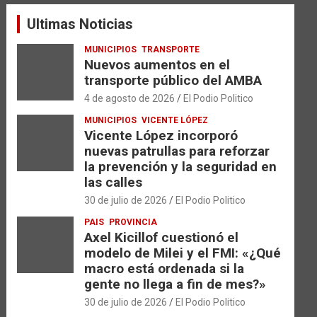
a
Ultimas Noticias
r
MUNICIPIOS
TRANSPORTE
Nuevos aumentos en el
transporte público del AMBA
4 de agosto de 2026
El Podio Politico
MUNICIPIOS
VICENTE LÓPEZ
Vicente López incorporó
nuevas patrullas para reforzar
la prevención y la seguridad en
las calles
30 de julio de 2026
El Podio Politico
PAIS
PROVINCIA
Axel Kicillof cuestionó el
modelo de Milei y el FMI: «¿Qué
macro está ordenada si la
gente no llega a fin de mes?»
30 de julio de 2026
El Podio Politico