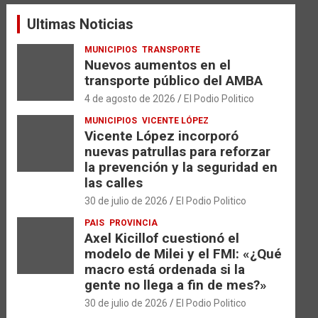
a
Ultimas Noticias
r
MUNICIPIOS
TRANSPORTE
Nuevos aumentos en el
transporte público del AMBA
4 de agosto de 2026
El Podio Politico
MUNICIPIOS
VICENTE LÓPEZ
Vicente López incorporó
nuevas patrullas para reforzar
la prevención y la seguridad en
las calles
30 de julio de 2026
El Podio Politico
PAIS
PROVINCIA
Axel Kicillof cuestionó el
modelo de Milei y el FMI: «¿Qué
macro está ordenada si la
gente no llega a fin de mes?»
30 de julio de 2026
El Podio Politico