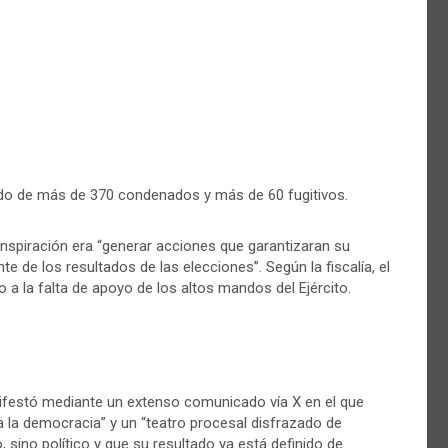
ldo de más de 370 condenados y más de 60 fugitivos.
onspiración era “generar acciones que garantizaran su
e de los resultados de las elecciones”. Según la fiscalía, el
o a la falta de apoyo de los altos mandos del Ejército.
festó mediante un extenso comunicado vía X en el que
ra la democracia” y un “teatro procesal disfrazado de
o, sino político y que su resultado ya está definido de