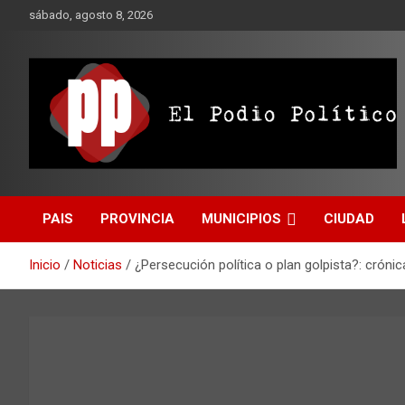
Saltar
sábado, agosto 8, 2026
al
contenido
El Podio Político
El Podio Político – ©
PAIS
PROVINCIA
MUNICIPIOS
CIUDAD
Argentina
Inicio
Noticias
¿Persecución política o plan golpista?: crónica