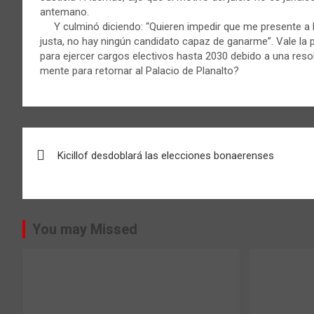
antemano.
Y culminó diciendo: “Quieren impedir que me presente a l
justa, no hay ningún candidato capaz de ganarme”. Vale la 
para ejercer cargos electivos hasta 2030 debido a una resolu
mente para retornar al Palacio de Planalto?
Navegación
Kicillof desdoblará las elecciones bonaerenses
de
entradas
You may Missed