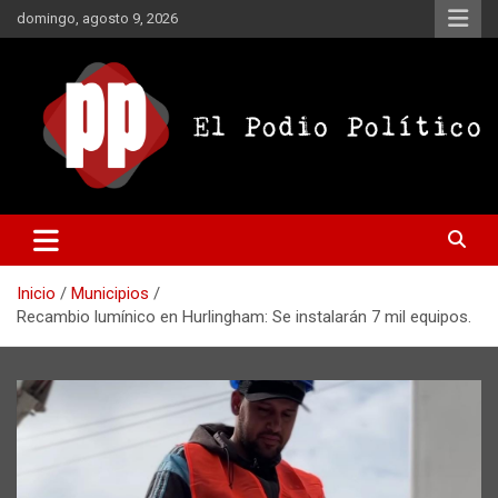
Saltar
domingo, agosto 9, 2026
al
contenido
El Podio Político
El Podio Político – © Argentina
Inicio
Municipios
Recambio lumínico en Hurlingham: Se instalarán 7 mil equipos.