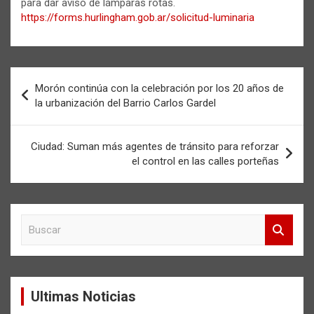
para dar aviso de lámparas rotas.
https://forms.hurlingham.gob.ar/solicitud-luminaria
Navegación
Morón continúa con la celebración por los 20 años de
de
la urbanización del Barrio Carlos Gardel
entradas
Ciudad: Suman más agentes de tránsito para reforzar
el control en las calles porteñas
B
u
s
c
a
Ultimas Noticias
r