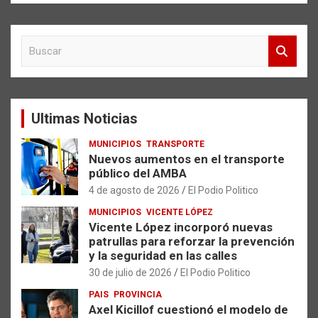
B
u
s
c
a
Ultimas Noticias
r
MUNICIPIOS
TRANSPORTE
Nuevos aumentos en el transporte
público del AMBA
4 de agosto de 2026
El Podio Politico
MUNICIPIOS
VICENTE LÓPEZ
Vicente López incorporó nuevas
patrullas para reforzar la prevención
y la seguridad en las calles
30 de julio de 2026
El Podio Politico
PAIS
PROVINCIA
Axel Kicillof cuestionó el modelo de