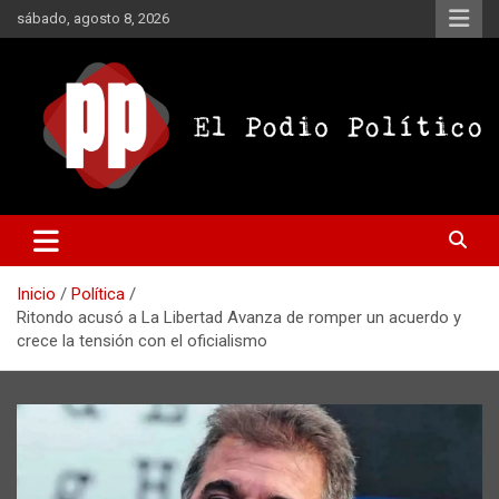
Saltar
sábado, agosto 8, 2026
al
contenido
El Podio Político
El Podio Político – © Argentina
Inicio
Política
Ritondo acusó a La Libertad Avanza de romper un acuerdo y
crece la tensión con el oficialismo