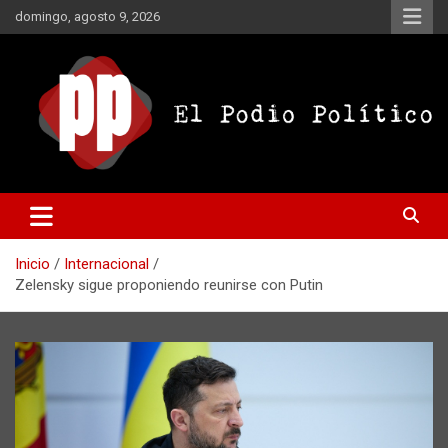
Saltar
domingo, agosto 9, 2026
al
contenido
El Podio Político
El Podio Político – © Argentina
Inicio
Internacional
Zelensky sigue proponiendo reunirse con Putin