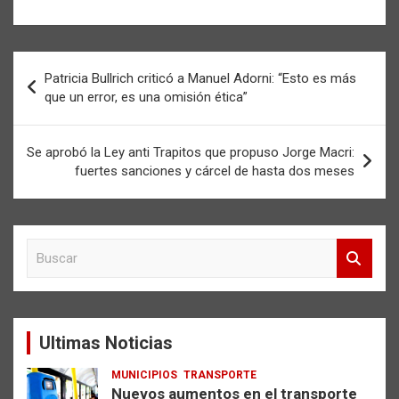
Navegación
Patricia Bullrich criticó a Manuel Adorni: “Esto es más
de
que un error, es una omisión ética”
entradas
Se aprobó la Ley anti Trapitos que propuso Jorge Macri:
fuertes sanciones y cárcel de hasta dos meses
B
u
s
c
a
Ultimas Noticias
r
MUNICIPIOS
TRANSPORTE
Nuevos aumentos en el transporte