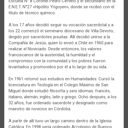
Escuela N° 8 Coronel Pedro Cerviño y el secundario en la
E.N.E.T. N°27 «Hipólito Yrigoyen», donde se recibió con el
título de técnico químico.
A los 17 años decidió seguir su vocación sacerdotal y a
los 22 comenzó el seminario diocesano de Villa Devoto,
dirigido por sacerdotes jesuitas. Allí decidió unirse a la
Compañía de Jesús, quien lo envió a Chile en 1960 para
realizar el Noviciado. Desde entonces, los valores
franciscanos de la austeridad, la humildad y el
compromiso con la comunidad y los pobres fueron
levantados y promovidos por él a lo largo de su vida.
En 1961 retomó sus estudios en Humanidades. Cursó la
licenciatura en Teología en el Colegio Máximo de San
Miguel donde estudió filosofía y seis idiomas: francés,
italiano, alemán, inglés, latín y griego. Ocho después, a los
32 años, fue ordenado sacerdote y designado como
maestro de novicios en Córdoba.
A partir de allí tuvo un largo camino dentro de la Iglesia
Católica. En 1998 sería ordenado Arzobispo de Buenos