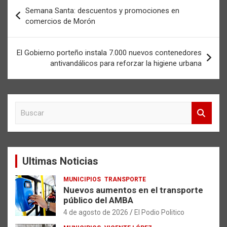
Navegación
Semana Santa: descuentos y promociones en
de
comercios de Morón
entradas
El Gobierno porteño instala 7.000 nuevos contenedores
antivandálicos para reforzar la higiene urbana
B
u
s
c
a
Ultimas Noticias
r
MUNICIPIOS
TRANSPORTE
Nuevos aumentos en el transporte
público del AMBA
4 de agosto de 2026
El Podio Politico