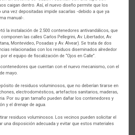
os caigan dentro. Así, el nuevo diseño permite que los
 una vez depositadas impide sacarlas -debido a que ya
rma manual-.
tó la instalación de 2.500 contenedores antivandálicos, que
omponen las calles Carlos Pellegrini, Av. Libertador, Av.
tana, Montevideo, Posadas y Av. Alvear). Se trata de dos
ncias relacionadas con los residuos diseminados alrededor
or el equipo de fiscalización de “Ojos en Calle”.
o contenedores que cuentan con el nuevo mecanismo, con el
 de mayo.
depósito de residuos voluminosos, que no deberían tirarse en
chones, electrodomésticos, artefactos sanitarios, maderas,
ria. Por su gran tamaño pueden dañar los contenedores y
ón y el drenaje de agua.
etirar residuos voluminosos. Los vecinos pueden solicitar el
r una disposición adecuada y evitar que estos materiales