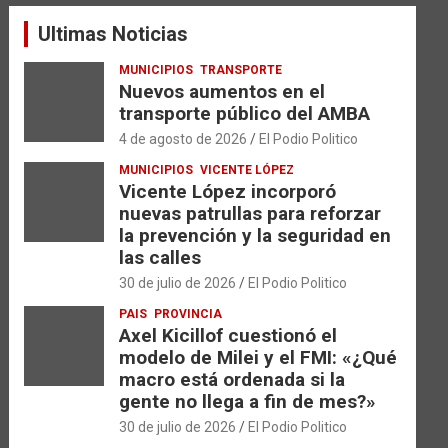
a
Ultimas Noticias
r
MUNICIPIOS
TRANSPORTE
Nuevos aumentos en el
transporte público del AMBA
4 de agosto de 2026
El Podio Politico
MUNICIPIOS
VICENTE LÓPEZ
Vicente López incorporó
nuevas patrullas para reforzar
la prevención y la seguridad en
las calles
30 de julio de 2026
El Podio Politico
PAIS
PROVINCIA
Axel Kicillof cuestionó el
modelo de Milei y el FMI: «¿Qué
macro está ordenada si la
gente no llega a fin de mes?»
30 de julio de 2026
El Podio Politico