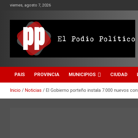
Saltar
viernes, agosto 7, 2026
al
contenido
El Podio Político
El Podio Político – ©
PAIS
PROVINCIA
MUNICIPIOS
CIUDAD
Argentina
Inicio
Noticias
El Gobierno porteño instala 7.000 nuevos con