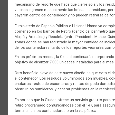
mecanismo de resorte que hace que cierre sola y los residu
vecinos ingresen manualmente las bolsas de residuos, pero
cayeron dentro del contenedor y no pueden retirarse de fo
El ministerio de Espacio Público e Higiene Urbana ya comple
comenzó en los barrios de Retiro (dentro del perímetro que c
Maipú y Arenales) y Recoleta (entre Presidente Manuel Quin
zonas donde se han registrado la mayor cantidad de incide
de los contenedores, tanto de los reportes vecinales como p
En los próximos meses, la Ciudad continuará incorporand
objetivo de alcanzar 7.000 unidades instaladas para el mes
Otro beneficio clave de este nuevo diseño es que evita el 
el contenedor. Los residuos voluminosos son muebles, col
chatarras, restos de escombros y restos de poda domicilia
obstruir los sumideros, y generar problemas en la recolecci
Es por eso que la Ciudad ofrece un servicio gratuito para r
retiro programado comunicándose con el 147, para asegura
terminen en los contenedores o en la vía pública.