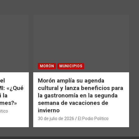
MORÓN
MUNICIPIOS
el
Morón amplía su agenda
MI: «¿Qué
cultural y lanza beneficios para
 la
la gastronomía en la segunda
e mes?»
semana de vacaciones de
invierno
itico
30 de julio de 2026
El Podio Politico