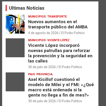
a
Ultimas Noticias
r
MUNICIPIOS
TRANSPORTE
Nuevos aumentos en el
transporte público del AMBA
4 de agosto de 2026
El Podio Politico
MUNICIPIOS
VICENTE LÓPEZ
Vicente López incorporó
nuevas patrullas para reforzar
la prevención y la seguridad en
las calles
30 de julio de 2026
El Podio Politico
PAIS
PROVINCIA
Axel Kicillof cuestionó el
modelo de Milei y el FMI: «¿Qué
macro está ordenada si la
gente no llega a fin de mes?»
30 de julio de 2026
El Podio Politico