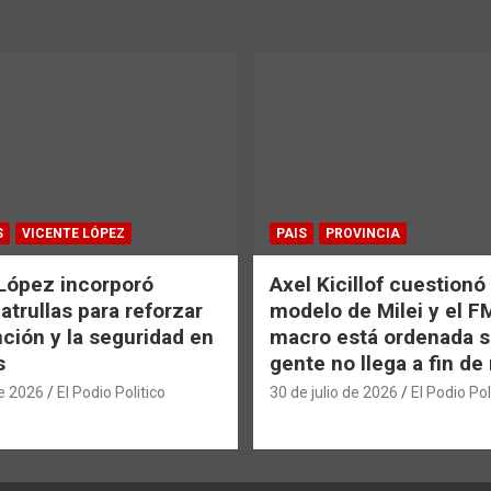
S
VICENTE LÓPEZ
PAIS
PROVINCIA
López incorporó
Axel Kicillof cuestionó 
atrullas para reforzar
modelo de Milei y el F
nción y la seguridad en
macro está ordenada si
s
gente no llega a fin d
de 2026
El Podio Politico
30 de julio de 2026
El Podio Pol