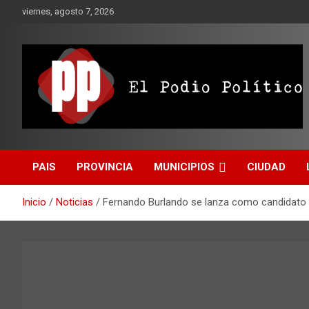
Saltar
viernes, agosto 7, 2026
al
contenido
El Podio Político
El Podio Político – ©
PAIS
PROVINCIA
MUNICIPIOS
CIUDAD
Argentina
Inicio
Noticias
Fernando Burlando se lanza como candidato a