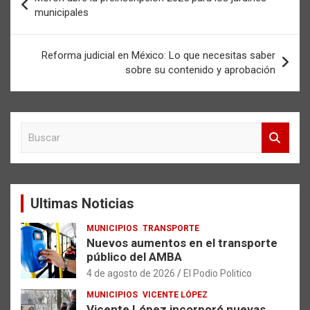
de
municipales
entradas
Reforma judicial en México: Lo que necesitas saber
sobre su contenido y aprobación
B
u
s
c
a
Ultimas Noticias
r
MUNICIPIOS
TRANSPORTE
Nuevos aumentos en el transporte
público del AMBA
4 de agosto de 2026
El Podio Politico
MUNICIPIOS
VICENTE LÓPEZ
Vicente López incorporó nuevas