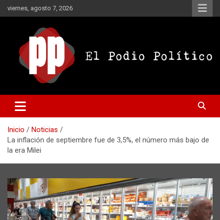
Saltar
viernes, agosto 7, 2026
al
contenido
El Podio Político
El Podio Político – © Argentina
Inicio
Noticias
La inflación de septiembre fue de 3,5%, el número más bajo de
la era Milei