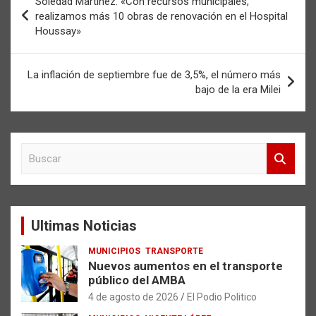
Soledad Martínez: «Con recursos municipales,
de
realizamos más 10 obras de renovación en el Hospital
Houssay»
entradas
La inflación de septiembre fue de 3,5%, el número más
bajo de la era Milei
B
u
s
c
a
Ultimas Noticias
r
MUNICIPIOS
TRANSPORTE
Nuevos aumentos en el transporte
público del AMBA
4 de agosto de 2026
El Podio Politico