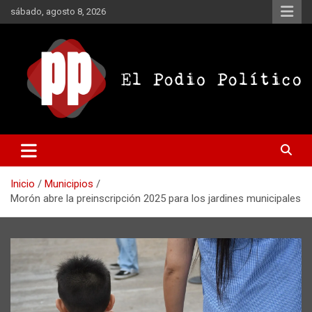
Saltar
sábado, agosto 8, 2026
al
contenido
El Podio Político
El Podio Político – © Argentina
Inicio
Municipios
Morón abre la preinscripción 2025 para los jardines municipales