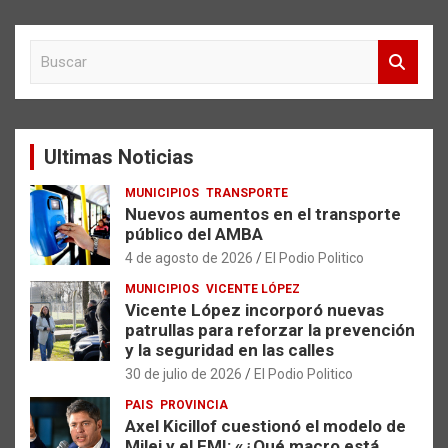
B
u
s
c
a
Ultimas Noticias
r
MUNICIPIOS
TRANSPORTE
Nuevos aumentos en el transporte
público del AMBA
4 de agosto de 2026
El Podio Politico
MUNICIPIOS
VICENTE LÓPEZ
Vicente López incorporó nuevas
patrullas para reforzar la prevención
y la seguridad en las calles
30 de julio de 2026
El Podio Politico
PAIS
PROVINCIA
Axel Kicillof cuestionó el modelo de
Milei y el FMI: «¿Qué macro está