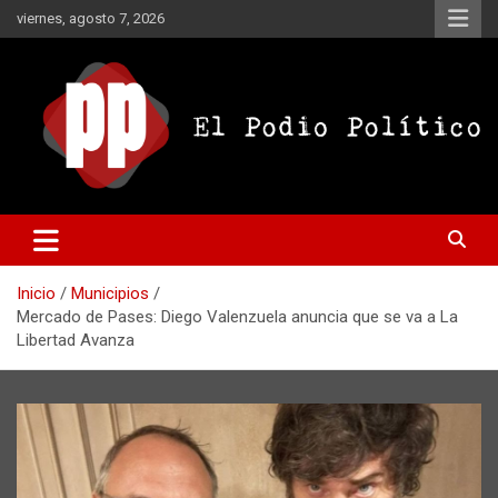
Saltar
viernes, agosto 7, 2026
al
contenido
El Podio Político
El Podio Político – © Argentina
Inicio
Municipios
Mercado de Pases: Diego Valenzuela anuncia que se va a La
Libertad Avanza