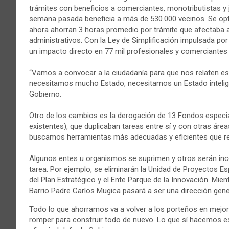
trámites con beneficios a comerciantes, monotributistas y 
semana pasada beneficia a más de 530.000 vecinos. Se opt
ahora ahorran 3 horas promedio por trámite que afectaba al
administrativos. Con la Ley de Simplificación impulsada po
un impacto directo en 77 mil profesionales y comerciantes 
“Vamos a convocar a la ciudadanía para que nos relaten es
necesitamos mucho Estado, necesitamos un Estado intelig
Gobierno.
Otro de los cambios es la derogación de 13 Fondos especia
existentes), que duplicaban tareas entre sí y con otras área
buscamos herramientas más adecuadas y eficientes que req
Algunos entes u organismos se suprimen y otros serán in
tarea. Por ejemplo, se eliminarán la Unidad de Proyectos Es
del Plan Estratégico y el Ente Parque de la Innovación. Mie
Barrio Padre Carlos Mugica pasará a ser una dirección gene
Todo lo que ahorramos va a volver a los porteños en mejo
romper para construir todo de nuevo. Lo que sí hacemos es c