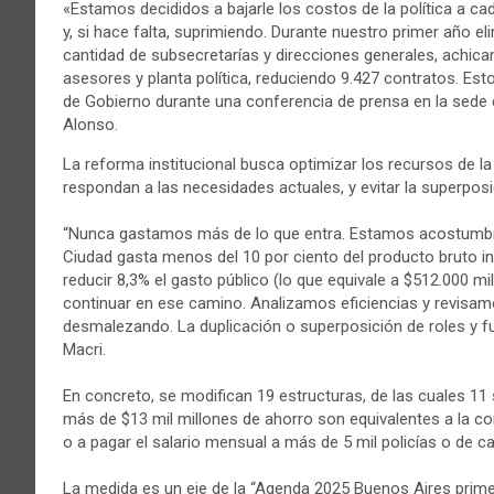
«Estamos decididos a bajarle los costos de la política a c
y, si hace falta, suprimiendo. Durante nuestro primer año e
cantidad de subsecretarías y direcciones generales, achica
asesores y planta política, reduciendo 9.427 contratos. Est
de Gobierno durante una conferencia de prensa en la sede 
Alonso.
La reforma institucional busca optimizar los recursos de l
respondan a las necesidades actuales, y evitar la superposi
“Nunca gastamos más de lo que entra. Estamos acostumbrad
Ciudad gasta menos del 10 por ciento del producto bruto in
reducir 8,3% el gasto público (lo que equivale a $512.000 
continuar en ese camino. Analizamos eficiencias y revisamo
desmalezando. La duplicación o superposición de roles y f
Macri.
En concreto, se modifican 19 estructuras, de las cuales 11 
más de $13 mil millones de ahorro son equivalentes a la c
o a pagar el salario mensual a más de 5 mil policías o de c
La medida es un eje de la “Agenda 2025 Buenos Aires primer