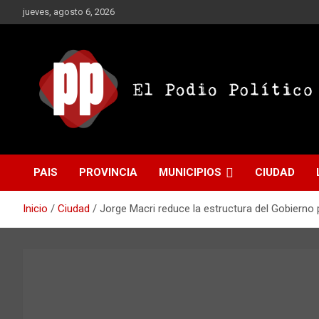
Saltar
jueves, agosto 6, 2026
al
contenido
El Podio Político
El Podio Político – ©
PAIS
PROVINCIA
MUNICIPIOS
CIUDAD
Argentina
Inicio
Ciudad
Jorge Macri reduce la estructura del Gobierno