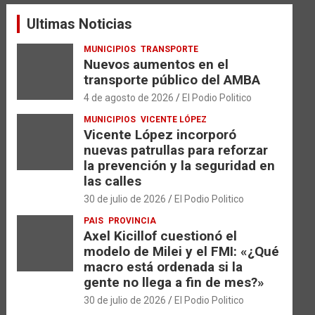
a
Ultimas Noticias
r
MUNICIPIOS
TRANSPORTE
Nuevos aumentos en el
transporte público del AMBA
4 de agosto de 2026
El Podio Politico
MUNICIPIOS
VICENTE LÓPEZ
Vicente López incorporó
nuevas patrullas para reforzar
la prevención y la seguridad en
las calles
30 de julio de 2026
El Podio Politico
PAIS
PROVINCIA
Axel Kicillof cuestionó el
modelo de Milei y el FMI: «¿Qué
macro está ordenada si la
gente no llega a fin de mes?»
30 de julio de 2026
El Podio Politico