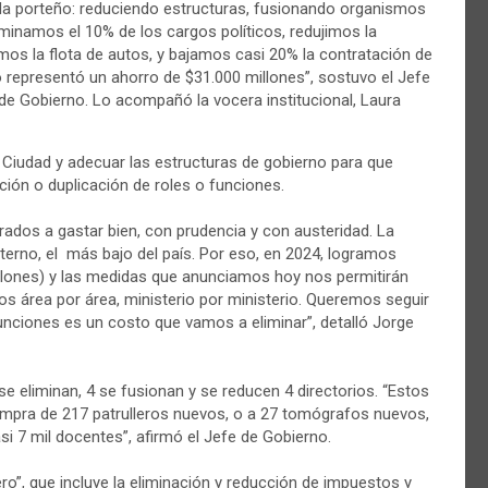
ada porteño: reduciendo estructuras, fusionando organismos
liminamos el 10% de los cargos políticos, redujimos la
mos la flota de autos, y bajamos casi 20% la contratación de
o representó un ahorro de $31.000 millones”, sostuvo el Jefe
de Gobierno. Lo acompañó la vocera institucional, Laura
a Ciudad y adecuar las estructuras de gobierno para que
ción o duplicación de roles o funciones.
os a gastar bien, con prudencia y con austeridad. La
terno, el más bajo del país. Por eso, en 2024, logramos
millones) y las medidas que anunciamos hoy nos permitirán
s área por área, ministerio por ministerio. Queremos seguir
unciones es un costo que vamos a eliminar”, detalló Jorge
se eliminan, 4 se fusionan y se reducen 4 directorios. “Estos
ompra de 217 patrulleros nuevos, o a 27 tomógrafos nuevos,
asi 7 mil docentes”, afirmó el Jefe de Gobierno.
o”, que incluye la eliminación y reducción de impuestos y