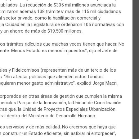
jubilados. La reducción de $305 mil millones anunciada la
imizaron además 138 trámites: más de 115 mil ciudadanos
 sector privado, como la habilitación comercial y
r la Ciudad en la Legislatura se ordenaron 105 normativas con
y un ahorro de más de $19.500 millones.
os trámites ridículos que muchas veces tienen que hacer. No
ente. Menos Estado es menos impuestos”, dijo el Jefe de
les y Fideicomisos (representan más de un tercio de los
s. “Sin afectar políticas que atienden estos fondos,
uieran menor gasto administrativo”, explicó Jorge Macri.
corporados en otras áreas de gestión que cumplen la misma
peciales Parque de la Innovación, la Unidad de Coordinación
ntras que, la Unidad de Proyectos Especiales Urbanización
ral dentro del Ministerio de Desarrollo Humano.
res servicios y de más calidad. No creemos que haya que
onstruir un Estado eficiente, sin asfixiar ni entorpecer”,