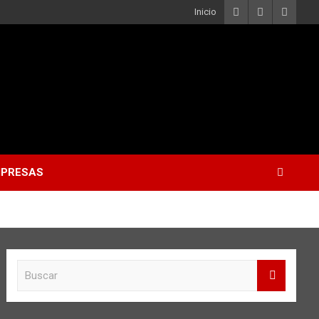
Inicio
PRESAS
B
u
s
c