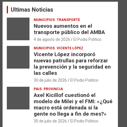
a
Ultimas Noticias
r
MUNICIPIOS
TRANSPORTE
Nuevos aumentos en el
transporte público del AMBA
4 de agosto de 2026
El Podio Politico
MUNICIPIOS
VICENTE LÓPEZ
Vicente López incorporó
nuevas patrullas para reforzar
la prevención y la seguridad en
las calles
30 de julio de 2026
El Podio Politico
PAIS
PROVINCIA
Axel Kicillof cuestionó el
modelo de Milei y el FMI: «¿Qué
macro está ordenada si la
gente no llega a fin de mes?»
30 de julio de 2026
El Podio Politico