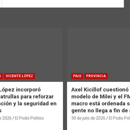
S
VICENTE LÓPEZ
PAIS
PROVINCIA
López incorporó
Axel Kicillof cuestionó 
atrullas para reforzar
modelo de Milei y el F
nción y la seguridad en
macro está ordenada si
s
gente no llega a fin d
de 2026
El Podio Politico
30 de julio de 2026
El Podio Pol