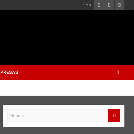
Inicio
PRESAS
B
u
s
c