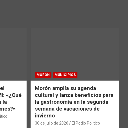
MORÓN
MUNICIPIOS
el
Morón amplía su agenda
MI: «¿Qué
cultural y lanza beneficios para
 la
la gastronomía en la segunda
e mes?»
semana de vacaciones de
invierno
itico
30 de julio de 2026
El Podio Politico