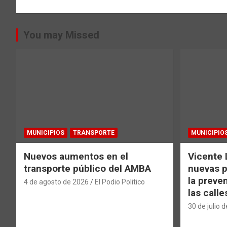
entradas
You may Missed
MUNICIPIOS
TRANSPORTE
MUNICIPIO
Nuevos aumentos en el
Vicente 
transporte público del AMBA
nuevas p
la preve
4 de agosto de 2026
El Podio Politico
las calle
30 de julio 