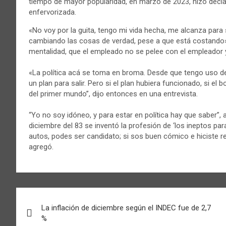
tiempo de mayor popularidad, en marzo de 2023, hizo decla
enfervorizada.
«No voy por la guita, tengo mi vida hecha, me alcanza para ser
cambiando las cosas de verdad, pese a que está costando».
mentalidad, que el empleado no se pelee con el empleador y
«La política acá se toma en broma. Desde que tengo uso 
un plan para salir. Pero si el plan hubiera funcionado, si el
del primer mundo”, dijo entonces en una entrevista.
“Yo no soy idóneo, y para estar en política hay que saber”, 
diciembre del 83 se inventó la profesión de ‘los ineptos par
autos, podes ser candidato; si sos buen cómico e hiciste re
agregó.
Navegación
La inflación de diciembre según el INDEC fue de 2,7
de
%