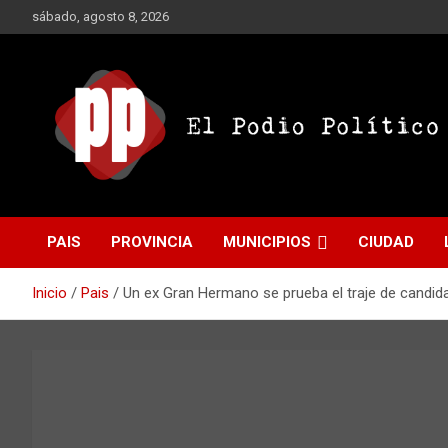
Saltar
sábado, agosto 8, 2026
al
contenido
El Podio Político
El Podio Político – ©
PAIS
PROVINCIA
MUNICIPIOS
CIUDAD
Argentina
Inicio
Pais
Un ex Gran Hermano se prueba el traje de candid