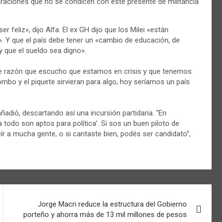
raciones que no se condicen con este presente de militancia
 feliz», dijo Alfa. El ex GH dijo que los Milei «están
 Y que el país debe tener un «cambio de educación, de
 que el sueldo sea digno».
de razón que escucho que estamos en crisis y que tenemos
 bombo y el piquete sirvieran para algo, hoy seríamos un país
añadió, descartando así una incursión partidaria. “En
a todo son aptos para política’. Si sos un buen piloto de
ír a mucha gente, o si cantaste bien, podés ser candidato”,
Jorge Macri reduce la estructura del Gobierno
porteño y ahorra más de 13 mil millones de pesos