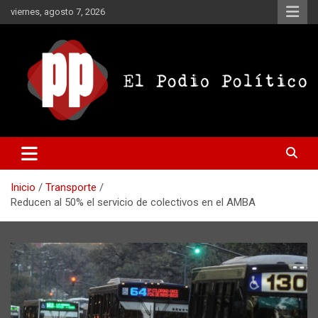
Saltar
viernes, agosto 7, 2026
al
contenido
El Podio Político
El Podio Político – © Argentina
Inicio
Transporte
Reducen al 50% el servicio de colectivos en el AMBA