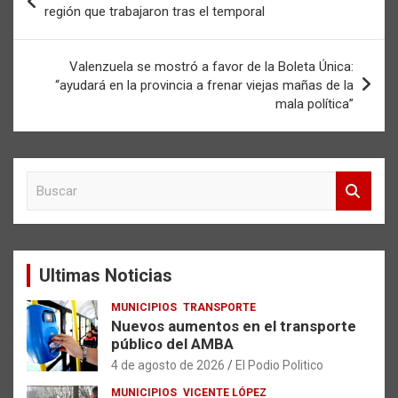
de
región que trabajaron tras el temporal
entradas
Valenzuela se mostró a favor de la Boleta Única:
“ayudará en la provincia a frenar viejas mañas de la
mala política”
B
u
s
c
a
Ultimas Noticias
r
MUNICIPIOS
TRANSPORTE
Nuevos aumentos en el transporte
público del AMBA
4 de agosto de 2026
El Podio Politico
MUNICIPIOS
VICENTE LÓPEZ