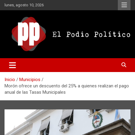
Saltar
lunes, agosto 10, 2026
al
contenido
El Podio Político
El Podio Político – © Argentina
Inicio
Municipios
Morón ofrece un descuento del 25% a quienes realizan el pago
anual de las Tasas Municipales