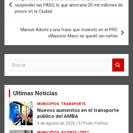
de
suspender las PASO, lo que ahorraría 20 mil millones de
pesos en la Ciudad.
entradas
Manuel Adorni y una frase que molestó en el PRO:
«Mauricio Macri se quedó sin nafta»
B
u
s
c
a
Ultimas Noticias
r
MUNICIPIOS
TRANSPORTE
Nuevos aumentos en el transporte
público del AMBA
4 de agosto de 2026
El Podio Politico
MUNICIPIOS
VICENTE LÓPEZ